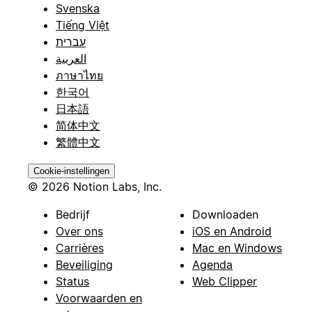
Svenska
Tiếng Việt
עברית
العربية
ภาษาไทย
한국어
日本語
简体中文
繁體中文
Cookie-instellingen
© 2026 Notion Labs, Inc.
Bedrijf
Downloaden
Over ons
iOS en Android
Carrières
Mac en Windows
Beveiliging
Agenda
Status
Web Clipper
Voorwaarden en