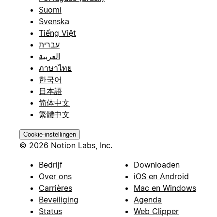
Suomi
Svenska
Tiếng Việt
עברית
العربية
ภาษาไทย
한국어
日本語
简体中文
繁體中文
Cookie-instellingen
© 2026 Notion Labs, Inc.
Bedrijf
Downloaden
Over ons
iOS en Android
Carrières
Mac en Windows
Beveiliging
Agenda
Status
Web Clipper