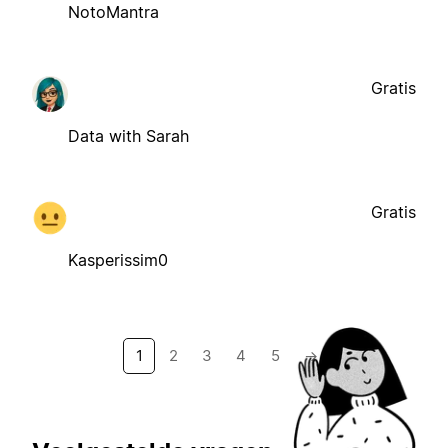
NotoMantra
Gratis
Data with Sarah
Gratis
Kasperissim0
1
2
3
4
5
→