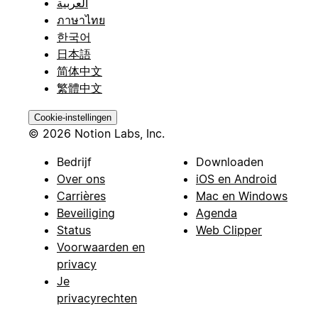
العربية
ภาษาไทย
한국어
日本語
简体中文
繁體中文
Cookie-instellingen
© 2026 Notion Labs, Inc.
Bedrijf
Downloaden
Over ons
iOS en Android
Carrières
Mac en Windows
Beveiliging
Agenda
Status
Web Clipper
Voorwaarden en
privacy
Je
privacyrechten