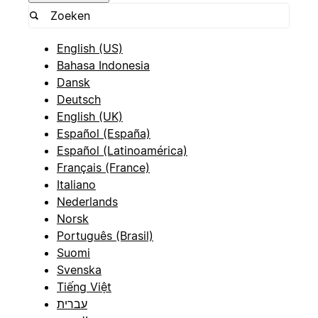
English (US)
Bahasa Indonesia
Dansk
Deutsch
English (UK)
Español (España)
Español (Latinoamérica)
Français (France)
Italiano
Nederlands
Norsk
Português (Brasil)
Suomi
Svenska
Tiếng Việt
עברית