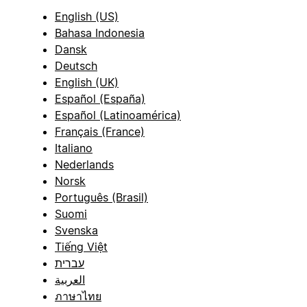
English (US)
Bahasa Indonesia
Dansk
Deutsch
English (UK)
Español (España)
Español (Latinoamérica)
Français (France)
Italiano
Nederlands
Norsk
Português (Brasil)
Suomi
Svenska
Tiếng Việt
עברית
العربية
ภาษาไทย