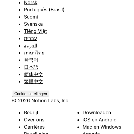
Norsk
Português (Brasil)
Suomi
Svenska
Tiếng Việt
עברית
العربية
ภาษาไทย
한국어
日本語
简体中文
繁體中文
Cookie-instellingen
© 2026 Notion Labs, Inc.
Bedrijf
Downloaden
Over ons
iOS en Android
Carrières
Mac en Windows
Beveiliging
Agenda