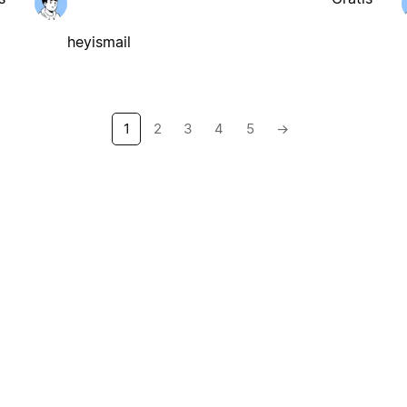
heyismail
1
2
3
4
5
→