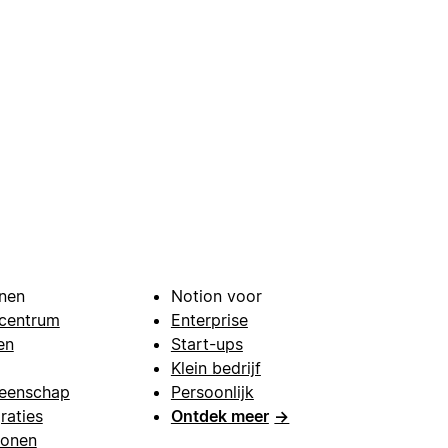
nen
Notion voor
centrum
Enterprise
en
Start-ups
Klein bedrijf
eenschap
Persoonlijk
raties
Ontdek meer
→
lonen