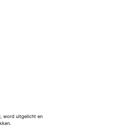
j, word uitgelicht en
ikken.