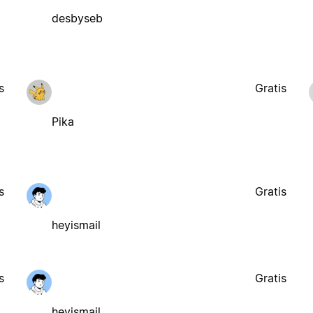
desbyseb
s
Gratis
Pika
s
Gratis
heyismail
s
Gratis
heyismail