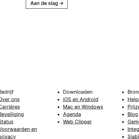
Aan de slag
→
Bedrijf
Downloaden
Bron
Over ons
iOS en Android
Help
Carrières
Mac en Windows
Prijz
Beveiliging
Agenda
Blog
Status
Web Clipper
Gem
Voorwaarden en
Integ
privacy
Sjab