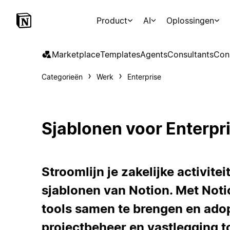
Product
AI
Oplossingen
Marketplace
Templates
Agents
Consultants
Con
Categorieën
Werk
Enterprise
Sjablonen voor Enterpr
Stroomlijn je zakelijke activit
sjablonen van Notion. Met Notio
tools samen te brengen en adop
projectbeheer en vastlegging t