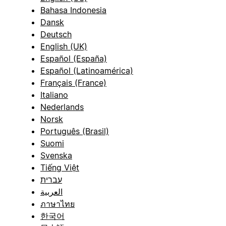
Bahasa Indonesia
Dansk
Deutsch
English (UK)
Español (España)
Español (Latinoamérica)
Français (France)
Italiano
Nederlands
Norsk
Português (Brasil)
Suomi
Svenska
Tiếng Việt
עברית
العربية
ภาษาไทย
한국어