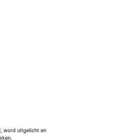
j, word uitgelicht en
ikken.