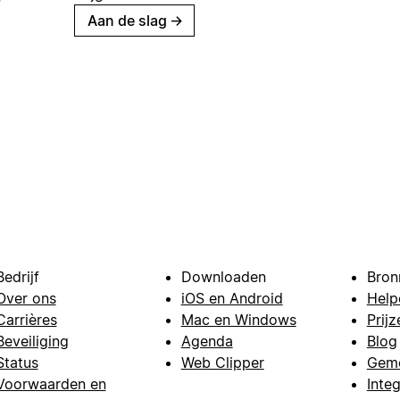
Aan de slag
→
Bedrijf
Downloaden
Bron
Over ons
iOS en Android
Help
Carrières
Mac en Windows
Prijz
Beveiliging
Agenda
Blog
Status
Web Clipper
Gem
Voorwaarden en
Integ