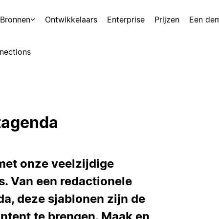
Bronnen
Ontwikkelaars
Enterprise
Prijzen
Een de
nections
tagenda
met onze veelzijdige
s. Van een redactionele
a, deze sjablonen zijn de
ontent te brengen. Maak en