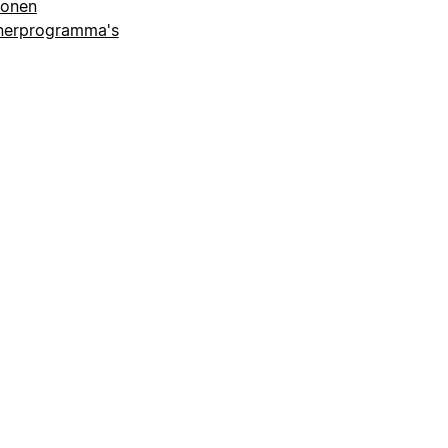
lonen
nerprogramma's