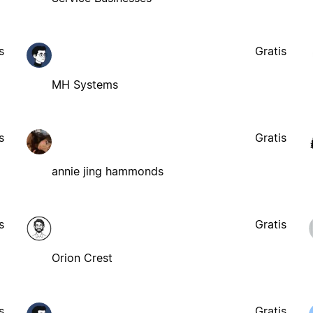
s
Gratis
MH Systems
s
Gratis
annie jing hammonds
s
Gratis
Orion Crest
s
Gratis