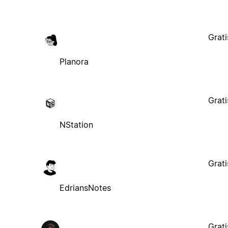
Grati
Planora
Grati
NStation
Grati
EdriansNotes
Grati