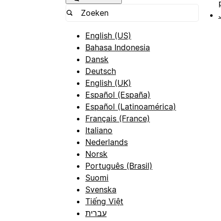
English (US)
Bahasa Indonesia
Dansk
Deutsch
English (UK)
Español (España)
Español (Latinoamérica)
Français (France)
Italiano
Nederlands
Norsk
Português (Brasil)
Suomi
Svenska
Tiếng Việt
עברית