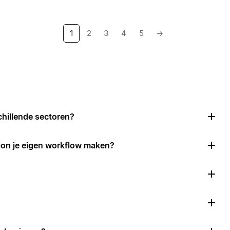
1
2
3
4
5
→
chillende sectoren?
ion je eigen workflow maken?