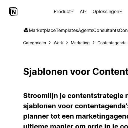
Product
AI
Oplossingen
Marketplace
Templates
Agents
Consultants
Con
Categorieën
Werk
Marketing
Contentagenda
Sjablonen voor Conten
Stroomlijn je contentstrategie 
sjablonen voor contentagenda'
planner tot een marketingagend
ultieme manier om orde in je c