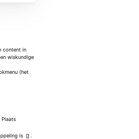
n content in
 en wiskundige
lokmenu (het
 Plaats
oppeling is
.
[]