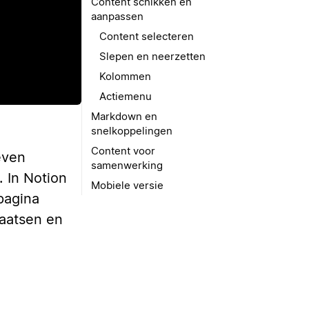
Content schikken en
aanpassen
Content selecteren
Slepen en neerzetten
Kolommen
Actiemenu
Markdown en
snelkoppelingen
Content voor
even
samenwerking
. In Notion
Mobiele versie
pagina
aatsen en