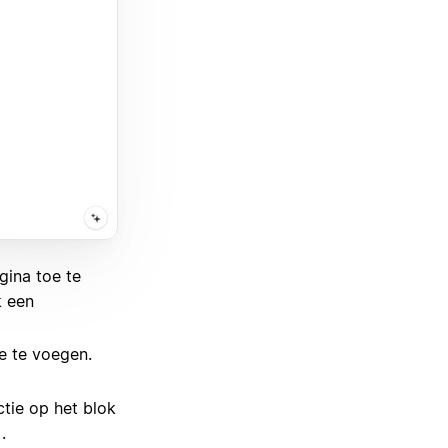
gina toe te
k een
e te voegen.
tie op het blok
.