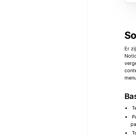
So
Er zi
Noti
verge
cont
menu
Ba
T
P
pa
To