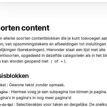
orten content
jn allerlei soorten contentblokken die je kunt toevoegen aa
on, van opsommingstekens en afbeeldingen tot insluitingen
lijkingen (berekeningen). Hieronder staat een lijst met alle
entsoorten, opgedeeld in dezelfde categorieën als in het b
 kan worden geopend met
of
).
/
+
sisblokken
: Gewone tekst zonder opmaak.
ekst
: Hiermee voeg je een subpagina toe binnen je pagina.
agina
gina's in pagina's in nog meer pagina's!
: Selectievakjes voor taken en dergelijke. De snelk
-do-lijst