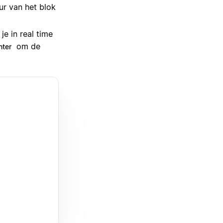
r van het blok
e in real time
om de
nter