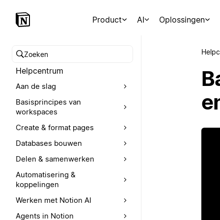
Product
AI
Oplossingen
Help
Zoeken in het Helpcentrum
Helpcentrum
B
Aan de slag
e
Basisprincipes van
workspaces
Create & format pages
Databases bouwen
Delen & samenwerken
Automatisering &
koppelingen
Werken met Notion AI
Agents in Notion