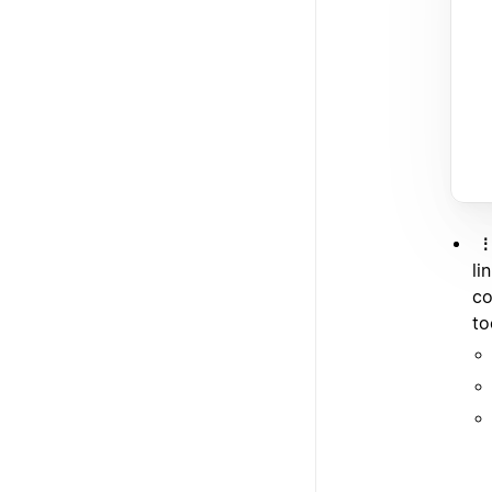
li
co
to