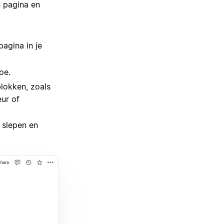
n pagina en
pagina in je
oe.
lokken, zoals
eur of
 slepen en