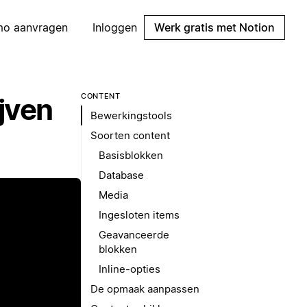
mo aanvragen
Inloggen
Werk gratis met Notion
CONTENT
jven
Bewerkingstools
Soorten content
Basisblokken
Database
Media
Ingesloten items
Geavanceerde
blokken
Inline-opties
De opmaak aanpassen