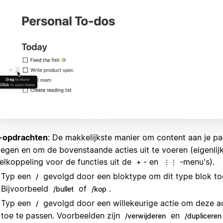
-opdrachten
: De makkelijkste manier om content aan je pa
egen en om de bovenstaande acties uit te voeren (eigenlij
elkoppeling voor de functies uit de
- en
-menu's).
+
⋮⋮
Typ een
gevolgd door een bloktype om dit type blok to
/
Bijvoorbeeld
of
.
/bullet
/kop
Typ een
gevolgd door een willekeurige actie om deze ac
/
toe te passen. Voorbeelden zijn
en
/verwijderen
/dupliceren