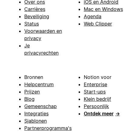
Over ons
iOS en Android
Carrières
Mac en Windows
Beveiliging
Agenda
Status
Web Clipper
Voorwaarden en
privacy
Je
privacyrechten
Bronnen
Notion voor
Helpcentrum
Enterprise
Prijzen
Start-ups
Blog
Klein bedrijf
Gemeenschap
Persoonlijk
Integraties
Ontdek meer
→
Sjablonen
Partnerprogramma's