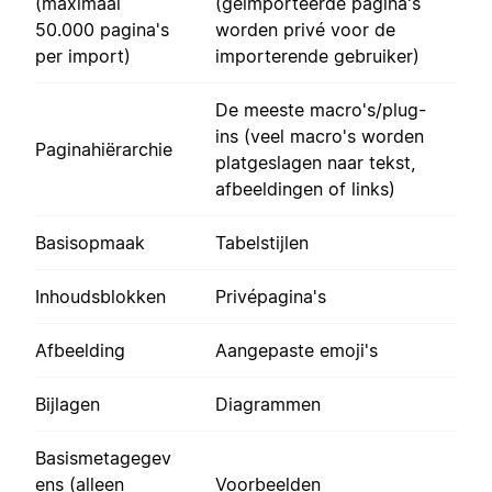
(maximaal
(geïmporteerde pagina's
50.000 pagina's
worden privé voor de
per import)
importerende gebruiker)
De meeste macro's/plug-
ins (veel macro's worden
Paginahiërarchie
platgeslagen naar tekst,
afbeeldingen of links)
Basisopmaak
Tabelstijlen
Inhoudsblokken
Privépagina's
Afbeelding
Aangepaste emoji's
Bijlagen
Diagrammen
Basismetagegev
ens (alleen
Voorbeelden