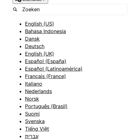
English (US)
Bahasa Indonesia
Dansk
Deutsch
English (UK)
Español (España)
Español (Latinoamérica)
Français (France)
Italiano
Nederlands
Norsk
Português (Brasil)
Suomi
Svenska
Tiếng Việt
עברית