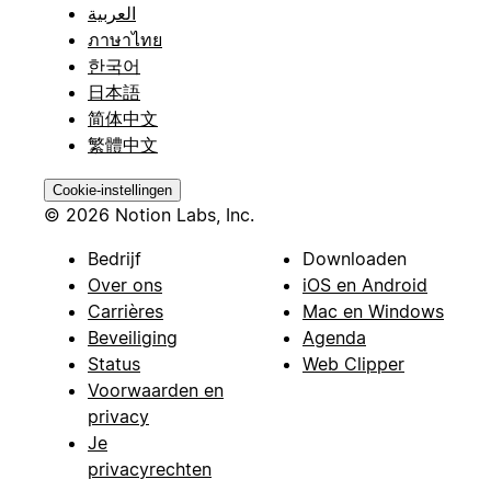
العربية
ภาษาไทย
한국어
日本語
简体中文
繁體中文
Cookie-instellingen
© 2026 Notion Labs, Inc.
Bedrijf
Downloaden
Over ons
iOS en Android
Carrières
Mac en Windows
Beveiliging
Agenda
Status
Web Clipper
Voorwaarden en
privacy
Je
privacyrechten