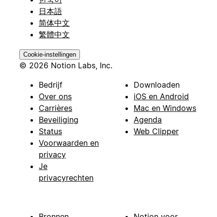
日本語
简体中文
繁體中文
Cookie-instellingen
© 2026 Notion Labs, Inc.
Bedrijf
Downloaden
Over ons
iOS en Android
Carrières
Mac en Windows
Beveiliging
Agenda
Status
Web Clipper
Voorwaarden en
privacy
Je
privacyrechten
Bronnen
Notion voor