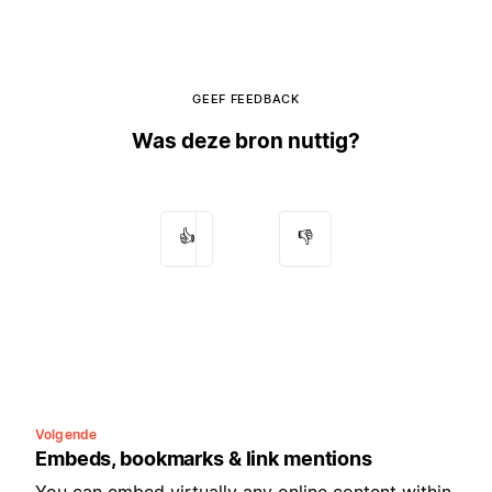
GEEF FEEDBACK
Was deze bron nuttig?
👍
👎
Volgende
Embeds, bookmarks & link mentions
You can embed virtually any online content within