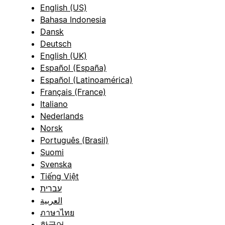
English (US)
Bahasa Indonesia
Dansk
Deutsch
English (UK)
Español (España)
Español (Latinoamérica)
Français (France)
Italiano
Nederlands
Norsk
Português (Brasil)
Suomi
Svenska
Tiếng Việt
עברית
العربية
ภาษาไทย
한국어