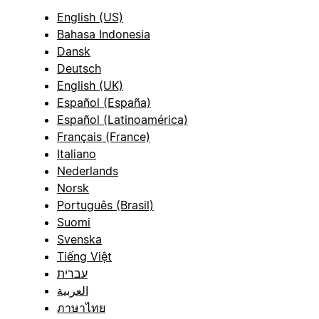
English (US)
Bahasa Indonesia
Dansk
Deutsch
English (UK)
Español (España)
Español (Latinoamérica)
Français (France)
Italiano
Nederlands
Norsk
Português (Brasil)
Suomi
Svenska
Tiếng Việt
עברית
العربية
ภาษาไทย