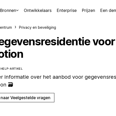
Bronnen
Ontwikkelaars
Enterprise
Prijzen
Een de
centrum
Privacy en beveiliging
egevensresidentie voor
otion
T HELP-ARTIKEL
r informatie over het aanbod voor gegevensres
on 🗃️
 naar Veelgestelde vragen