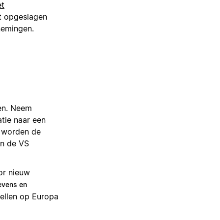
et
t opgeslagen
nemingen.
gen. Neem
tie naar een
, worden de
in de VS
or nieuw
vens en
tellen op Europa