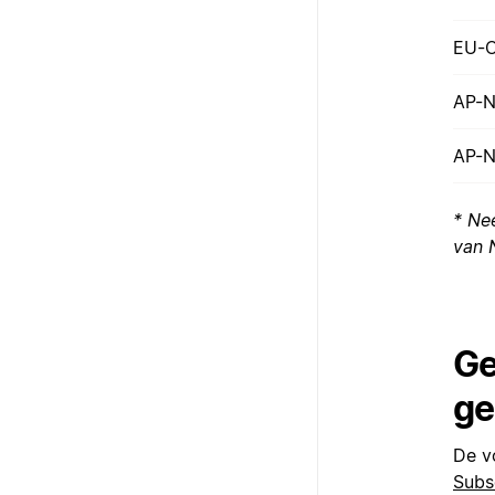
EU-C
AP-N
AP-N
* Ne
van 
Ge
ge
De v
Subs