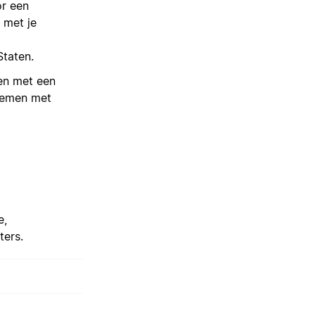
or een
 met je
Staten.
en met een
nemen met
e,
ters.