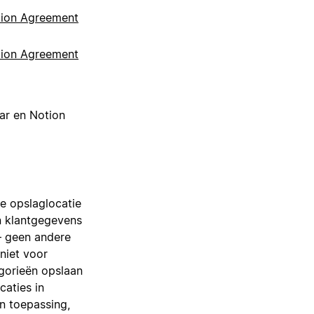
tion Agreement
tion Agreement
dar en Notion
de opslaglocatie
n klantgegevens
— geen andere
niet voor
egorieën opslaan
caties in
n toepassing,