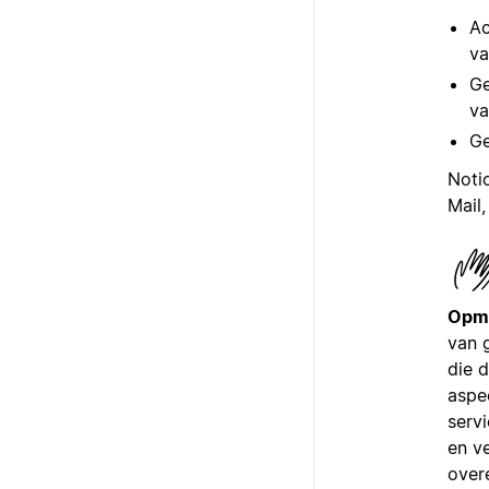
Ac
va
Ge
va
Ge
Noti
Mail,
Opm
van 
die 
aspe
servi
en v
over