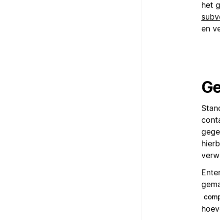
het 
subv
en v
Ge
Stan
cont
gege
hier
verw
Ente
gema
comp
hoev