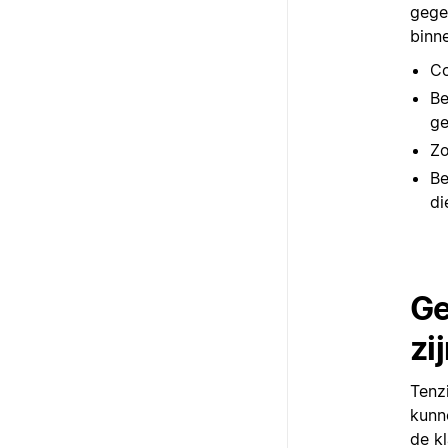
gege
binn
Co
Be
ge
Zo
Be
di
Ge
zi
Tenz
kunn
de k