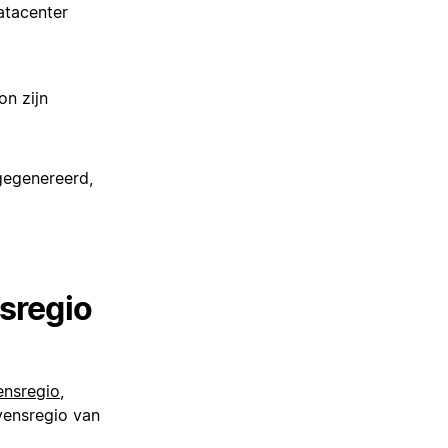
atacenter
on zijn
gegenereerd,
sregio
ensregio
,
vensregio van