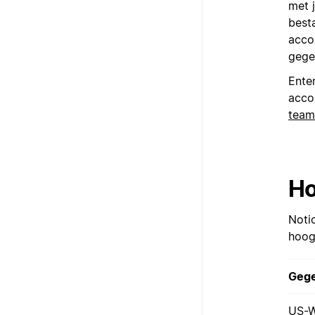
met 
best
acco
gege
Ente
acco
team
Ho
Noti
hoog
Gege
US-W