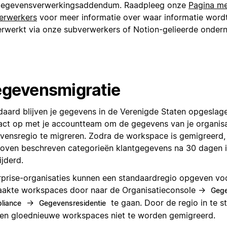
gegevensverwerkingsaddendum. Raadpleeg onze
Pagina m
erwerkers
voor meer informatie over waar informatie word
erwerkt via onze subverwerkers of Notion-gelieerde onder
gevensmigratie
daard blijven je gegevens in de Verenigde Staten opgesla
act op met je accountteam om de gegevens van je organisa
vensregio te migreren. Zodra de workspace is gemigreerd
boven beschreven categorieën klantgegevens na 30 dagen 
ijderd.
rprise-organisaties kunnen een standaardregio opgeven vo
akte workspaces door naar de Organisatieconsole →
Gege
→
te gaan. Door de regio in te s
liance
Gegevensresidentie
en gloednieuwe workspaces niet te worden gemigreerd.