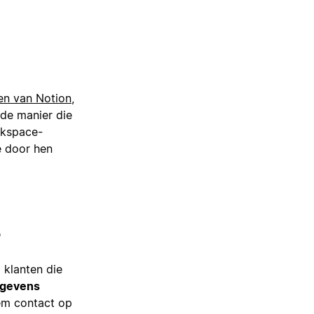
ken van Notion
,
de manier die
rkspace-
e door hen
?
 klanten die
egevens
m contact op