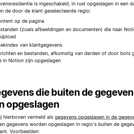
vensresidentie is ingeschakeld, in rust opgeslagen in een d
en de door de klant geselecteerde regio:
ntent op de pagina
standen (zoals afbeeldingen en documenten) die naar Noti
üpload
ekindex van klantgegevens
richten en bestanden, afkomstig van derden of door bots 
e in Notion zijn opgeslagen
gevens die buiten de gegeven
jn opgeslagen
ij hierboven vermeld als
gegevens opgeslagen in de gegev
en gegevens worden opgeslagen in regio's buiten de gege
lant. Voorbeelden: