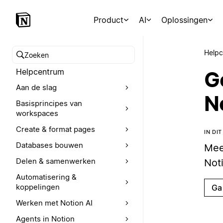
Product
AI
Oplossingen
Help
Zoeken in het Helpcentrum
Helpcentrum
G
Aan de slag
N
Basisprincipes van
workspaces
Create & format pages
IN DI
Databases bouwen
Mee
Delen & samenwerken
Noti
Automatisering &
koppelingen
Ga
Werken met Notion AI
Agents in Notion