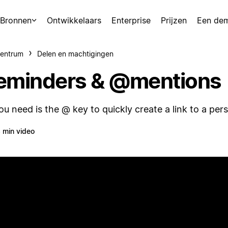
Bronnen
Ontwikkelaars
Enterprise
Prijzen
Een de
centrum
Delen en machtigingen
eminders & @mentions
you need is the @ key to quickly create a link to a per
 min video