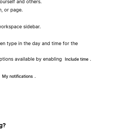
ourself and others.
, or page.
workspace sidebar.
hen type in the day and time for the
ptions available by enabling
.
Include time
n
.
My notifications
ig?