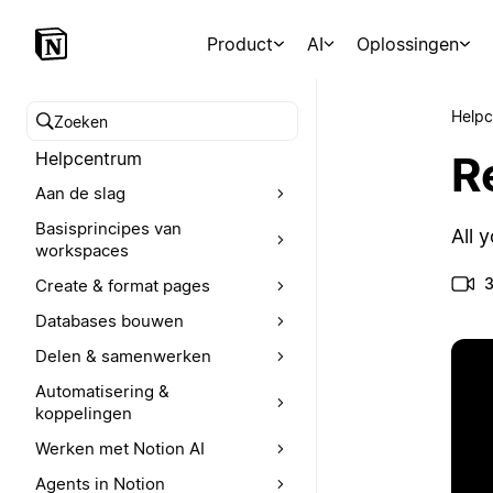
Product
AI
Oplossingen
Help
Zoeken in het Helpcentrum
R
Helpcentrum
Aan de slag
Basisprincipes van
All 
workspaces
3
Create & format pages
Databases bouwen
Delen & samenwerken
Automatisering &
koppelingen
Werken met Notion AI
Agents in Notion