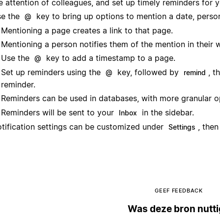
e attention of colleagues, and set up timely reminders for y
e the
key to bring up options to mention a date, person
@
Mentioning a page creates a link to that page.
Mentioning a person notifies them of the mention in their 
Use the
key to add a timestamp to a page.
@
Set up reminders using the
key, followed by
, t
@
remind
reminder.
Reminders can be used in databases, with more granular o
Reminders will be sent to your
in the sidebar.
Inbox
tification settings can be customized under
, the
Settings
GEEF FEEDBACK
Was deze bron nutt