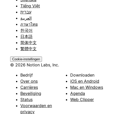
Tiếng Việt
עברית
العربية
ภาษาไทย
한국어
日本語
简体中文
繁體中文
Cookie-instellingen
© 2026 Notion Labs, Inc.
Bedrijf
Downloaden
Over ons
iOS en Android
Carrières
Mac en Windows
Beveiliging
Agenda
Status
Web Clipper
Voorwaarden en
privacy