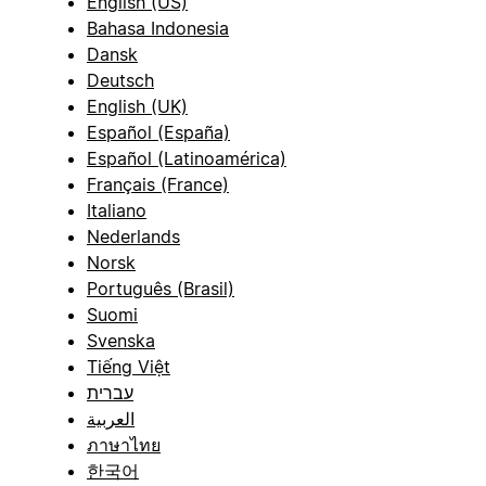
English (US)
Bahasa Indonesia
Dansk
Deutsch
English (UK)
Español (España)
Español (Latinoamérica)
Français (France)
Italiano
Nederlands
Norsk
Português (Brasil)
Suomi
Svenska
Tiếng Việt
עברית
العربية
ภาษาไทย
한국어