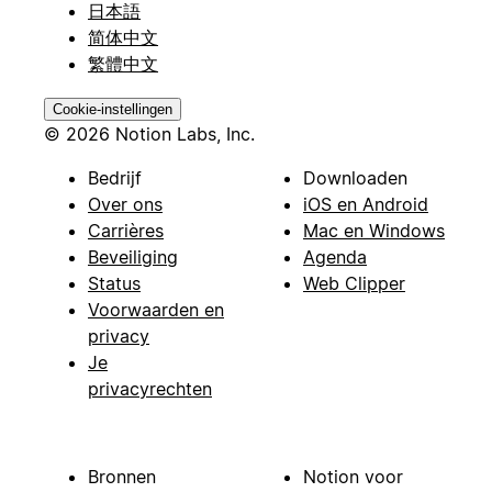
日本語
简体中文
繁體中文
Cookie-instellingen
© 2026 Notion Labs, Inc.
Bedrijf
Downloaden
Over ons
iOS en Android
Carrières
Mac en Windows
Beveiliging
Agenda
Status
Web Clipper
Voorwaarden en
privacy
Je
privacyrechten
Bronnen
Notion voor