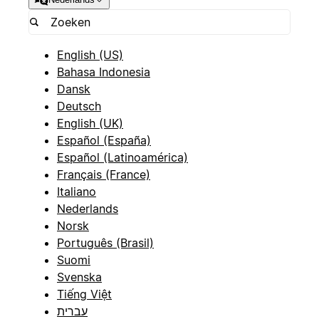
English (US)
Bahasa Indonesia
Dansk
Deutsch
English (UK)
Español (España)
Español (Latinoamérica)
Français (France)
Italiano
Nederlands
Norsk
Português (Brasil)
Suomi
Svenska
Tiếng Việt
עברית