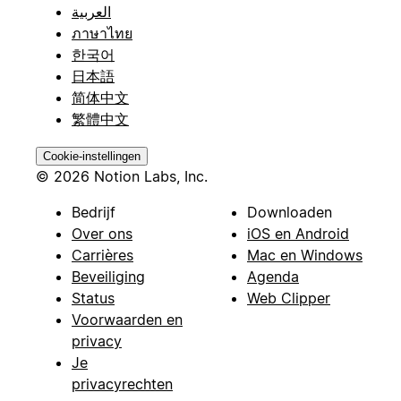
العربية
ภาษาไทย
한국어
日本語
简体中文
繁體中文
Cookie-instellingen
© 2026 Notion Labs, Inc.
Bedrijf
Downloaden
Over ons
iOS en Android
Carrières
Mac en Windows
Beveiliging
Agenda
Status
Web Clipper
Voorwaarden en
privacy
Je
privacyrechten