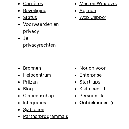
Carrières
Mac en Windows
Beveiliging
Agenda
Status
Web Clipper
Voorwaarden en
privacy
Je
privacyrechten
Bronnen
Notion voor
Helpcentrum
Enterprise
Prijzen
Start-ups
Blog
Klein bedrijf
Gemeenschap
Persoonlijk
Integraties
Ontdek meer
→
Sjablonen
Partnerprogramma's