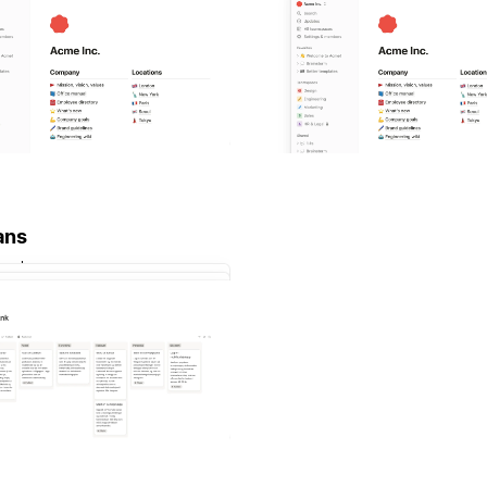
ans
 maler