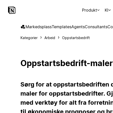
Produkt
KI
Markedsplass
Templates
Agents
Consultants
Co
Kategorier
Arbeid
Oppstartsbedrift
Oppstartsbedrift-maler
Sørg for at oppstartsbedriften
maler for oppstartsbedrifter. Gj
med verktøy for alt fra forretn
til økonomiske prognoser og br