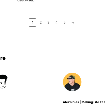
1
2
3
4
5
→
re
Alex Noles | Making Life Eas