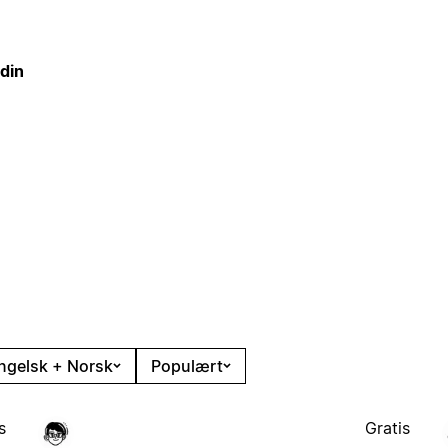
din
ngelsk + Norsk
Populært
s
Gratis