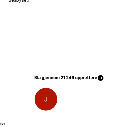
Bla gjennom 21 246 opprettere
J
ier