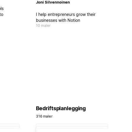
Joni Silvennoinen
ls
to
I help entrepreneurs grow their
businesses with Notion
10 maler
the
boost
 and
Bedriftsplanlegging
316 maler