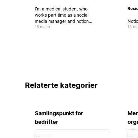
Rosi
I'm a medical student who
works part time as a social
media manager and notion
Noti
18 maler
13 ma
creator. I have 4 years of
experience with social media
marketing and my main aim is to
help people stay productive
while learning the best
strategies for marketing,
business and social media
growth.
Relaterte kategorier
Samlingspunkt for
Men
bedrifter
org
222 m