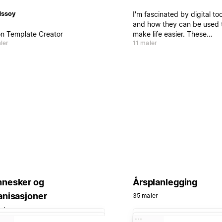
dssoy
I'm fascinated by digital too
and how they can be used 
on Template Creator
make life easier. These
ler
11 maler
templates are built to calm 
chaos, save you time, and 
your productivity. Easy to
customize, simple to use—
damn powerful.
nesker og
Årsplanlegging
anisasjoner
35 maler
aler