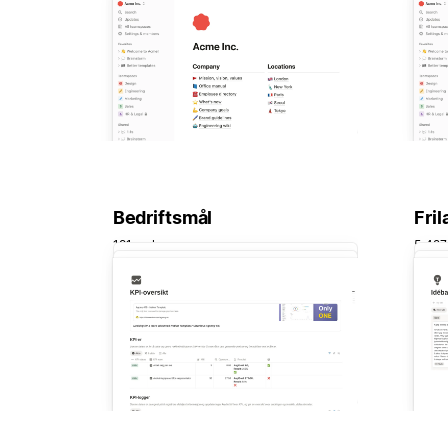
Bedriftsmål
Fril
191 maler
5 427