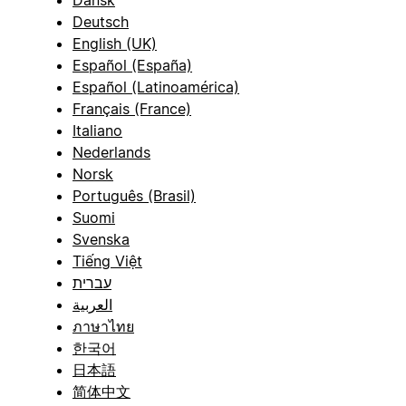
Deutsch
English (UK)
Español (España)
Español (Latinoamérica)
Français (France)
Italiano
Nederlands
Norsk
Português (Brasil)
Suomi
Svenska
Tiếng Việt
עברית
العربية
ภาษาไทย
한국어
日本語
简体中文