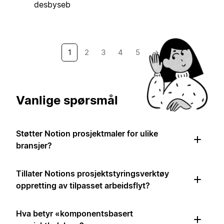
desbyseb
1
2
3
4
5
→
Vanlige spørsmål
Støtter Notion prosjektmaler for ulike
bransjer?
Tillater Notions prosjektstyringsverktøy
oppretting av tilpasset arbeidsflyt?
Hva betyr «komponentsbasert