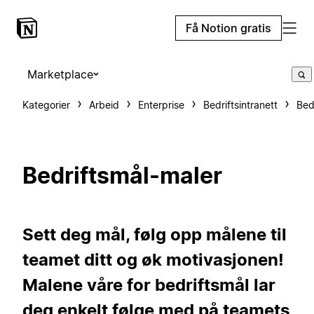
Få Notion gratis
Marketplace
Kategorier
Arbeid
Enterprise
Bedriftsintranett
Bed
Bedriftsmål-maler
Sett deg mål, følg opp målene til
teamet ditt og øk motivasjonen!
Malene våre for bedriftsmål lar
deg enkelt følge med på teamets