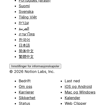
Português (Brasil)
Suomi
Svenska
Tiếng Việt
עברית
العربية
ภาษาไทย
한국어
日本語
简体中文
繁體中文
Innstillinger for informasjonskapsler
© 2026 Notion Labs, Inc.
Bedrift
Last ned
Om oss
iOS og Android
Karrierer
Mac og Windows
Sikkerhet
Kalender
Status
Web Clipper