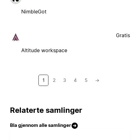
NimbleGot
Gratis
Altitude workspace
1
2
3
4
5
→
Relaterte samlinger
Bla gjennom alle samlinger