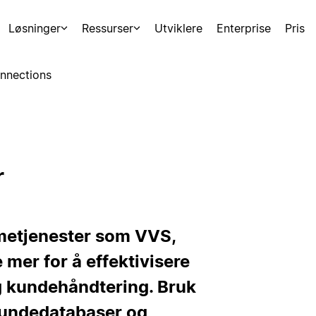
Løsninger
Ressurser
Utviklere
Enterprise
Pris
nnections
r
metjenester som VVS,
mer for å effektivisere
g kundehåndtering. Bruk
kundedatabaser og