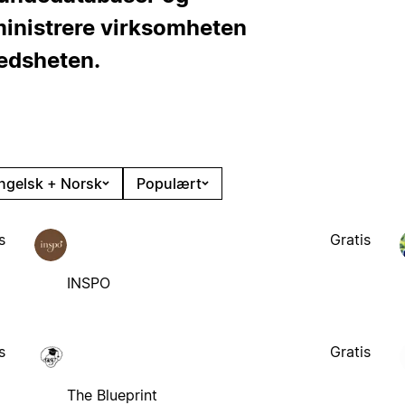
ministrere virksomheten
redsheten.
ngelsk + Norsk
Populært
s
Gratis
INSPO
s
Gratis
The Blueprint