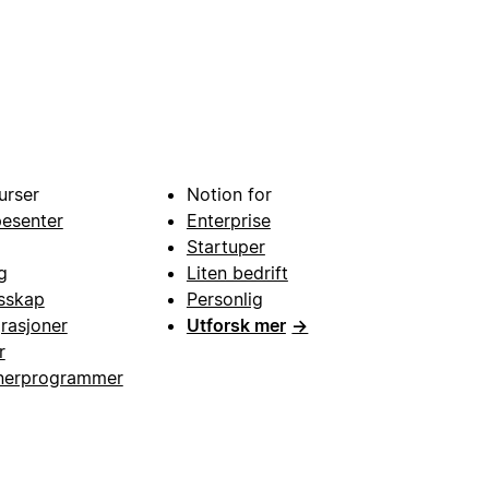
urser
Notion for
pesenter
Enterprise
Startuper
g
Liten bedrift
esskap
Personlig
grasjoner
Utforsk mer
→
r
nerprogrammer