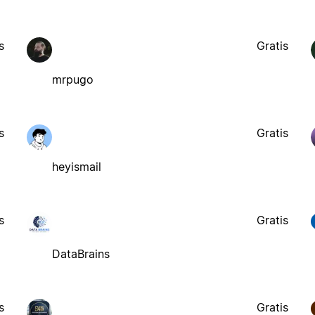
s
Gratis
mrpugo
s
Gratis
heyismail
s
Gratis
DataBrains
s
Gratis