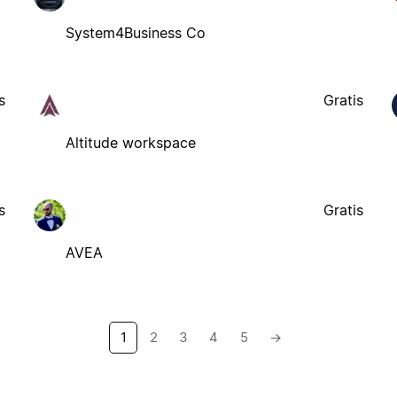
System4Business Co
s
Gratis
Altitude workspace
s
Gratis
AVEA
1
2
3
4
5
→