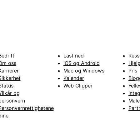
Bedrift
Last ned
Ress
Om oss
iOS og Android
Hjel
Karrierer
Mac og Windows
Pris
Sikkerhet
Kalender
Blog
Status
Web Clipper
Fell
Vilkår og
Inte
personvern
Male
Personvernrettighetene
Part
dine