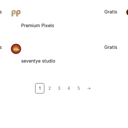
s
Gratis
Premium Pixels
s
Gratis
seventye studio
1
2
3
4
5
→