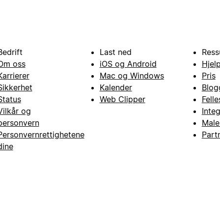
Bedrift
Last ned
Ress
Om oss
iOS og Android
Hjel
Karrierer
Mac og Windows
Pris
Sikkerhet
Kalender
Blog
Status
Web Clipper
Fell
Vilkår og
Inte
personvern
Male
Personvernrettighetene
Part
dine