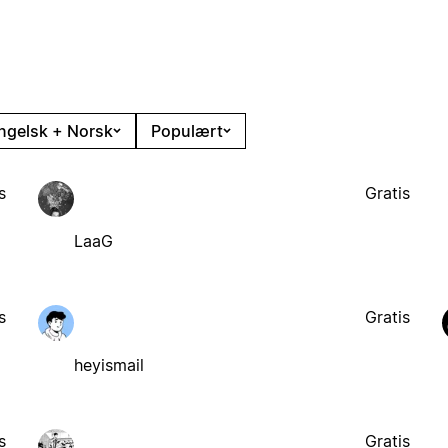
ngelsk + Norsk
Populært
s
Gratis
LaaG
s
Gratis
heyismail
s
Gratis