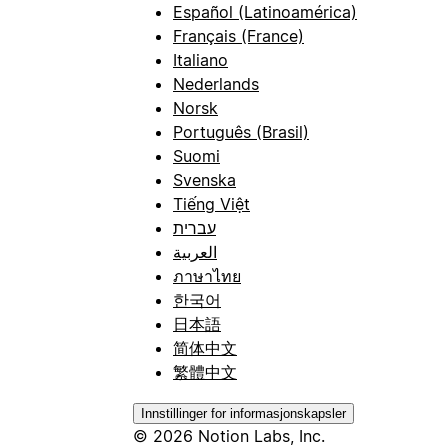
Español (Latinoamérica)
Français (France)
Italiano
Nederlands
Norsk
Português (Brasil)
Suomi
Svenska
Tiếng Việt
עברית
العربية
ภาษาไทย
한국어
日本語
简体中文
繁體中文
Innstillinger for informasjonskapsler
© 2026 Notion Labs, Inc.