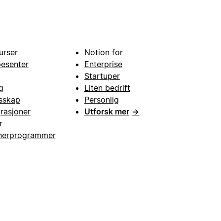
urser
Notion for
pesenter
Enterprise
Startuper
g
Liten bedrift
esskap
Personlig
grasjoner
Utforsk mer
→
r
nerprogrammer