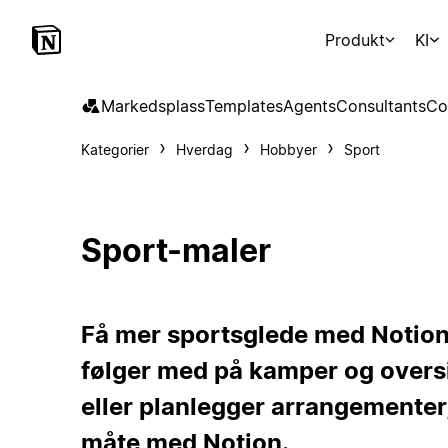
Produkt
KI
Markedsplass
Templates
Agents
Consultants
Co
Kategorier
Hverdag
Hobbyer
Sport
Sport-maler
Få mer sportsglede med Notion
følger med på kamper og oversi
eller planlegger arrangementer, 
måte med Notion.