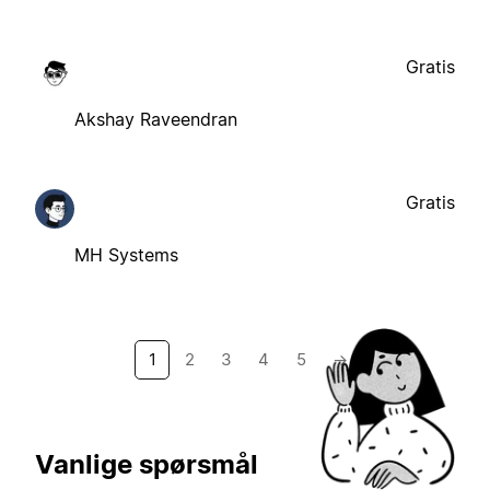
Gratis
Akshay Raveendran
Gratis
MH Systems
1
2
3
4
5
→
Vanlige spørsmål