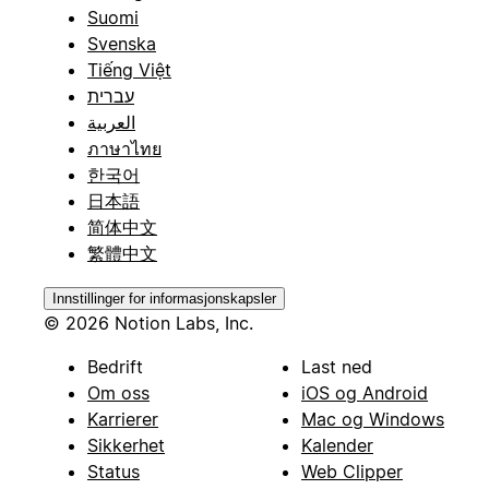
Suomi
Svenska
Tiếng Việt
עברית
العربية
ภาษาไทย
한국어
日本語
简体中文
繁體中文
Innstillinger for informasjonskapsler
© 2026 Notion Labs, Inc.
Bedrift
Last ned
Om oss
iOS og Android
Karrierer
Mac og Windows
Sikkerhet
Kalender
Status
Web Clipper