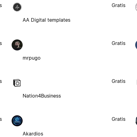
s
Gratis
AA Digital templates
s
Gratis
mrpugo
s
Gratis
Nation4Business
s
Gratis
Akardios