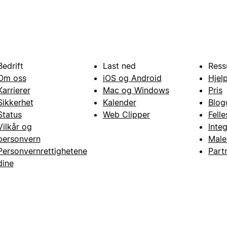
Bedrift
Last ned
Ress
Om oss
iOS og Android
Hjel
Karrierer
Mac og Windows
Pris
Sikkerhet
Kalender
Blog
Status
Web Clipper
Fell
Vilkår og
Inte
personvern
Male
Personvernrettighetene
Part
dine