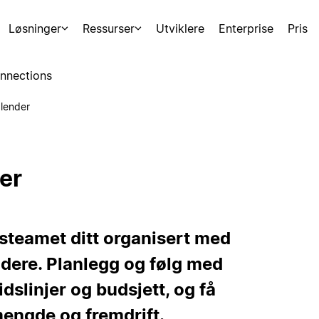
Løsninger
Ressurser
Utviklere
Enterprise
Pris
nnections
lender
er
steamet ditt organisert med
dere. Planlegg og følg med
slinjer og budsjett, og få
engde og fremdrift.