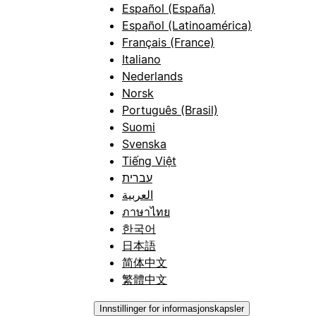
Español (España)
Español (Latinoamérica)
Français (France)
Italiano
Nederlands
Norsk
Português (Brasil)
Suomi
Svenska
Tiếng Việt
עברית
العربية
ภาษาไทย
한국어
日本語
简体中文
繁體中文
Innstillinger for informasjonskapsler