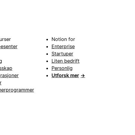
urser
Notion for
pesenter
Enterprise
Startuper
g
Liten bedrift
esskap
Personlig
grasjoner
Utforsk mer
→
r
nerprogrammer