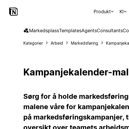
Produkt
KI
Markedsplass
Templates
Agents
Consultants
Co
Kategorier
Arbeid
Markedsføring
Kampanjeka
Kampanjekalender-mal
Sørg for å holde markedsføring
malene våre for kampanjekalen
på markedsføringskampanjer, tid
oversikt over teamets arbeidsm