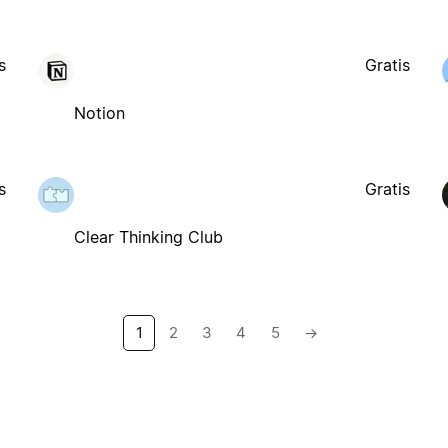
s
Gratis
Notion
s
Gratis
Clear Thinking Club
1
2
3
4
5
→