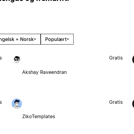
ngelsk + Norsk
Populært
s
Gratis
Akshay Raveendran
s
Gratis
ZikoTemplates