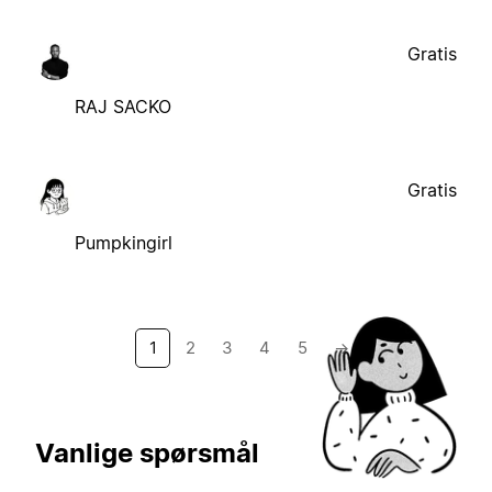
Gratis
RAJ SACKO
Gratis
Pumpkingirl
1
2
3
4
5
→
Vanlige spørsmål