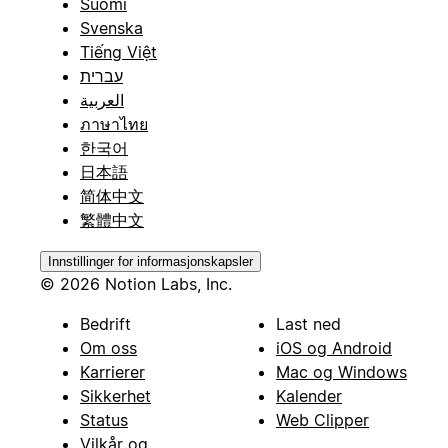
Suomi
Svenska
Tiếng Việt
עברית
العربية
ภาษาไทย
한국어
日本語
简体中文
繁體中文
Innstillinger for informasjonskapsler
© 2026 Notion Labs, Inc.
Bedrift
Last ned
Om oss
iOS og Android
Karrierer
Mac og Windows
Sikkerhet
Kalender
Status
Web Clipper
Vilkår og