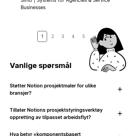
Simo | Systems for Agencies & Service
Businesses
1
2
3
4
5
→
Vanlige spørsmål
Støtter Notion prosjektmaler for ulike
bransjer?
Tillater Notions prosjektstyringsverktøy
oppretting av tilpasset arbeidsflyt?
Hva betyr «komponentsbasert