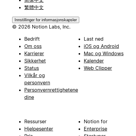
繁體中文
Innstillinger for informasjonskapsler
© 2026 Notion Labs, Inc.
Bedrift
Last ned
Om oss
iOS og Android
Karrierer
Mac og Windows
Sikkerhet
Kalender
Status
Web Clipper
Vilkår og
personvern
Personvernrettighetene
dine
Ressurser
Notion for
Hjelpesenter
Enterprise
Pris
Startuper