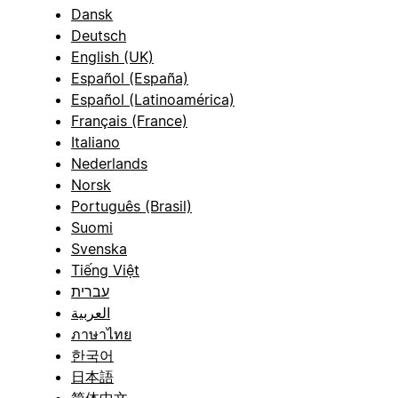
Dansk
Deutsch
English (UK)
Español (España)
Español (Latinoamérica)
Français (France)
Italiano
Nederlands
Norsk
Português (Brasil)
Suomi
Svenska
Tiếng Việt
עברית
العربية
ภาษาไทย
한국어
日本語
简体中文