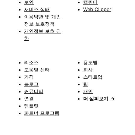
보안
캘린더
서비스 상태
Web Clipper
이용약관 및 개인
정보 보호정책
개인정보 보호 권
한
리소스
용도별
도움말 센터
회사
가격
스타트업
블로그
팀
커뮤니티
개인
연결
더 살펴보기
→
템플릿
파트너 프로그램