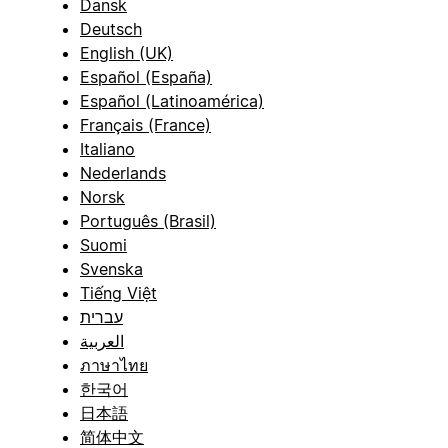
Dansk
Deutsch
English (UK)
Español (España)
Español (Latinoamérica)
Français (France)
Italiano
Nederlands
Norsk
Português (Brasil)
Suomi
Svenska
Tiếng Việt
עברית
العربية
ภาษาไทย
한국어
日本語
简体中文