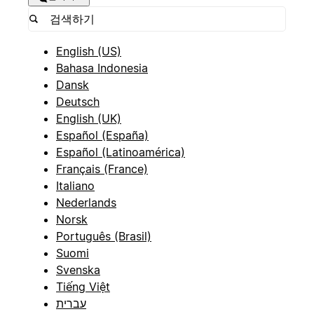
English (US)
Bahasa Indonesia
Dansk
Deutsch
English (UK)
Español (España)
Español (Latinoamérica)
Français (France)
Italiano
Nederlands
Norsk
Português (Brasil)
Suomi
Svenska
Tiếng Việt
עברית