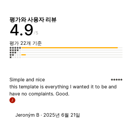
평가와 사용자 리뷰
4.9
5
평가 22개 기준
Simple and nice
this template is everything I wanted it to be and
have no complaints. Good.
J
Jeroným B ·
2025년 6월 21일