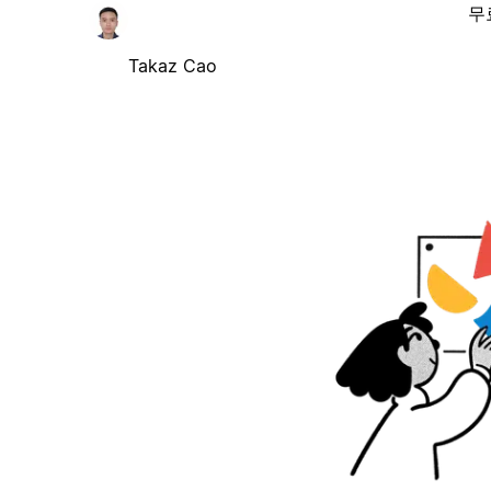
무
Takaz Cao