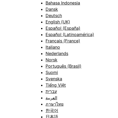
Bahasa Indonesia
Dansk
Deutsch
English (UK)
Español (España)
Español (Latinoamérica)
Français (France)
Italiano
Nederlands
Norsk
Português (Brasil)
Suomi
Svenska
Tiếng Việt
עברית
العربية
ภาษาไทย
한국어
日本語