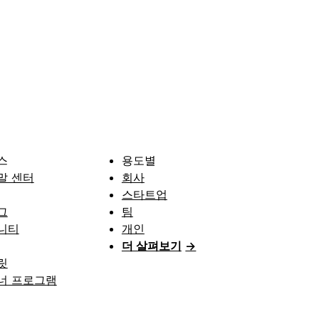
스
용도별
말 센터
회사
스타트업
그
팀
니티
개인
더 살펴보기
→
릿
너 프로그램