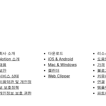
회사 소개
다운로드
리소
Notion 소개
iOS & Android
도움
채용
Mac & Windows
가격
보안
캘린더
블로
서비스 상태
Web Clipper
커뮤
이용약관 및 개인정
연결
보 보호정책
템플
개인정보 보호 권한
파트