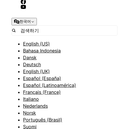
한국어
English (US)
Bahasa Indonesia
Dansk
Deutsch
English (UK)
Español (España)
Español (Latinoamérica)
Français (France)
Italiano
Nederlands
Norsk
Português (Brasil)
Suomi