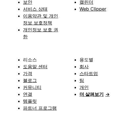
보안
캘린더
서비스 상태
Web Clipper
이용약관 및 개인
정보 보호정책
개인정보 보호 권
한
리소스
용도별
도움말 센터
회사
가격
스타트업
블로그
팀
커뮤니티
개인
연결
더 살펴보기
→
템플릿
파트너 프로그램