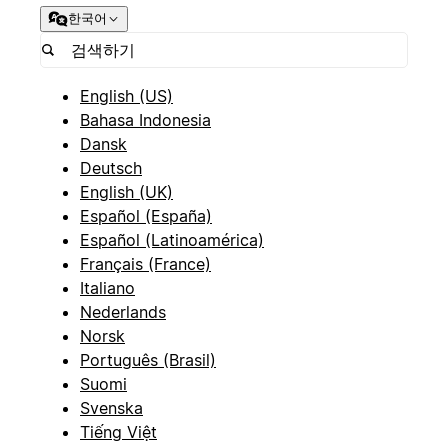
한국어
English (US)
Bahasa Indonesia
Dansk
Deutsch
English (UK)
Español (España)
Español (Latinoamérica)
Français (France)
Italiano
Nederlands
Norsk
Português (Brasil)
Suomi
Svenska
Tiếng Việt