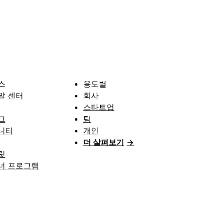
스
용도별
말 센터
회사
스타트업
그
팀
니티
개인
더 살펴보기
→
릿
너 프로그램