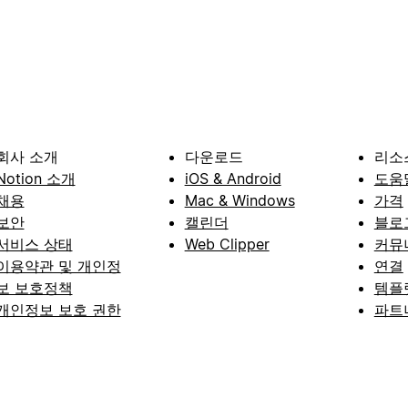
회사 소개
다운로드
리소
Notion 소개
iOS & Android
도움
채용
Mac & Windows
가격
보안
캘린더
블로
서비스 상태
Web Clipper
커뮤
이용약관 및 개인정
연결
보 보호정책
템플
개인정보 보호 권한
파트