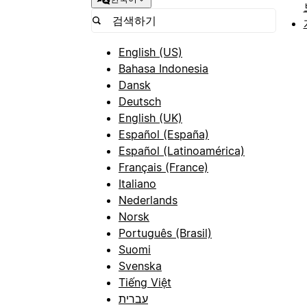
English (US)
Bahasa Indonesia
Dansk
Deutsch
English (UK)
Español (España)
Español (Latinoamérica)
Français (France)
Italiano
Nederlands
Norsk
Português (Brasil)
Suomi
Svenska
Tiếng Việt
עברית