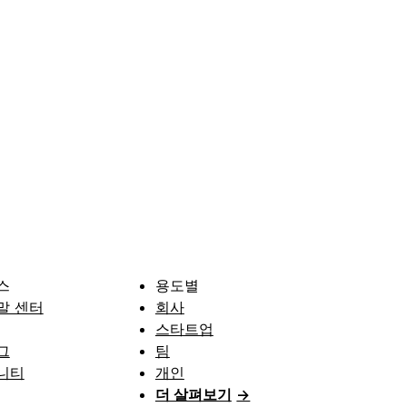
스
용도별
말 센터
회사
스타트업
그
팀
니티
개인
더 살펴보기
→