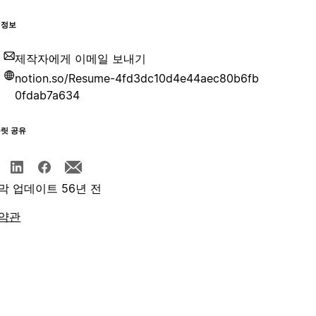
 정보
제작자에게 이메일 보내기
notion.so/Resume-4fd3dc10d4e44aec80b6fb
0fdab7a634
플릿 공유
막 업데이트 56년 전
약관