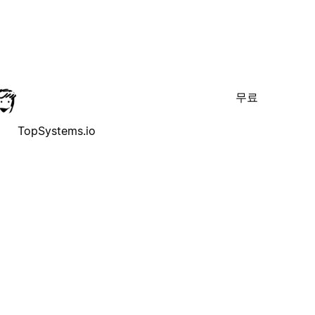
무료
TopSystems.io