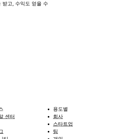
 받고, 수익도 얻을 수
스
용도별
말 센터
회사
스타트업
그
팀
니티
개인