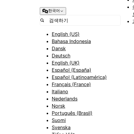
한국어
English (US)
Bahasa Indonesia
Dansk
Deutsch
English (UK)
Español (España)
Español (Latinoamérica)
Français (France)
Italiano
Nederlands
Norsk
Português (Brasil)
Suomi
Svenska