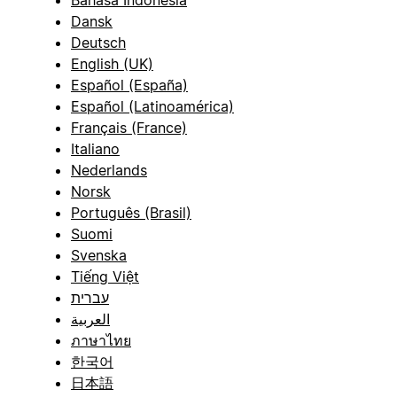
Bahasa Indonesia
Dansk
Deutsch
English (UK)
Español (España)
Español (Latinoamérica)
Français (France)
Italiano
Nederlands
Norsk
Português (Brasil)
Suomi
Svenska
Tiếng Việt
עברית
العربية
ภาษาไทย
한국어
日本語