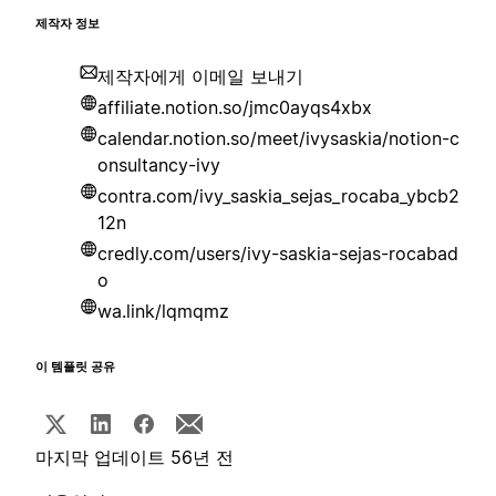
제작자 정보
제작자에게 이메일 보내기
affiliate.notion.so/jmc0ayqs4xbx
calendar.notion.so/meet/ivysaskia/notion-c
onsultancy-ivy
contra.com/ivy_saskia_sejas_rocaba_ybcb2
12n
credly.com/users/ivy-saskia-sejas-rocabad
o
wa.link/lqmqmz
이 템플릿 공유
마지막 업데이트 56년 전