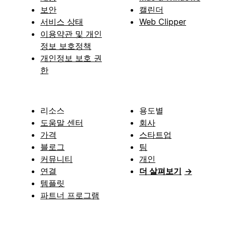
보안
캘린더
서비스 상태
Web Clipper
이용약관 및 개인
정보 보호정책
개인정보 보호 권
한
리소스
용도별
도움말 센터
회사
가격
스타트업
블로그
팀
커뮤니티
개인
연결
더 살펴보기
→
템플릿
파트너 프로그램