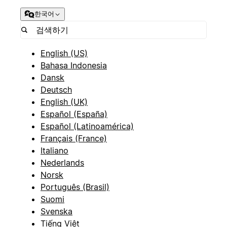
한국어
English (US)
Bahasa Indonesia
Dansk
Deutsch
English (UK)
Español (España)
Español (Latinoamérica)
Français (France)
Italiano
Nederlands
Norsk
Português (Brasil)
Suomi
Svenska
Tiếng Việt