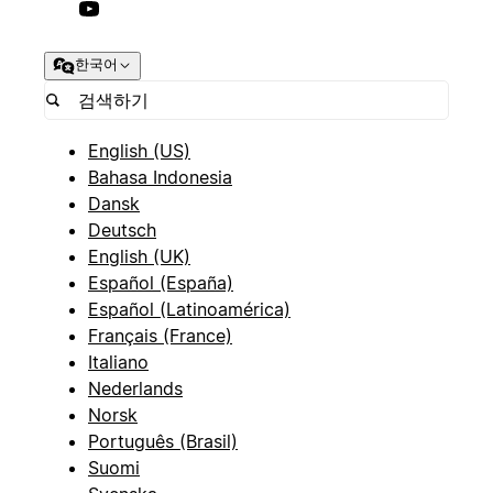
한국어
English (US)
Bahasa Indonesia
Dansk
Deutsch
English (UK)
Español (España)
Español (Latinoamérica)
Français (France)
Italiano
Nederlands
Norsk
Português (Brasil)
Suomi