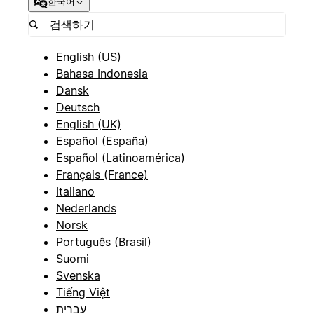
한국어
English (US)
Bahasa Indonesia
Dansk
Deutsch
English (UK)
Español (España)
Español (Latinoamérica)
Français (France)
Italiano
Nederlands
Norsk
Português (Brasil)
Suomi
Svenska
Tiếng Việt
עברית