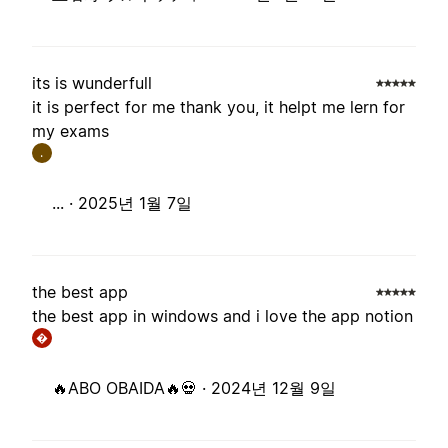
its is wunderfull
it is perfect for me thank you, it helpt me lern for
my exams
.
... ·
2025년 1월 7일
the best app
the best app in windows and i love the app notion
�
🔥ABO OBAIDA🔥💀 ·
2024년 12월 9일