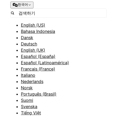
한국어
English (US)
Bahasa Indonesia
Dansk
Deutsch
English (UK)
Español (España)
Español (Latinoamérica)
Français (France)
Italiano
Nederlands
Norsk
Português (Brasil)
Suomi
Svenska
Tiếng Việt