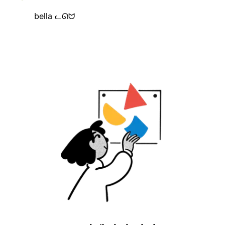
bella ᓚᘏᗢ