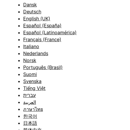
Dansk
Deutsch
English (UK)
Español (España)
Español (Latinoamérica)
Français (France)
Italiano
Nederlands
Norsk
Português (Brasil)
Suomi
Svenska
Tiếng Việt
עברית
العربية
ภาษาไทย
한국어
日本語
简体中文