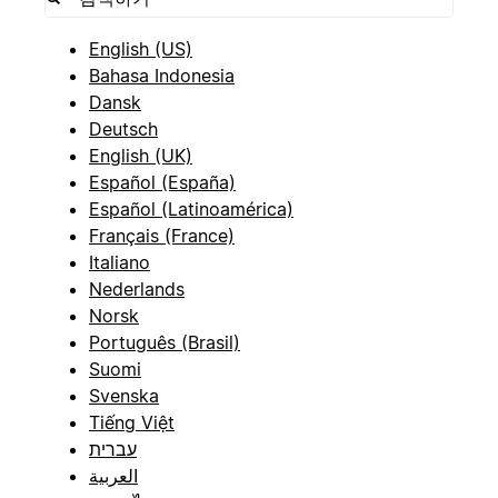
English (US)
Bahasa Indonesia
Dansk
Deutsch
English (UK)
Español (España)
Español (Latinoamérica)
Français (France)
Italiano
Nederlands
Norsk
Português (Brasil)
Suomi
Svenska
Tiếng Việt
עברית
العربية