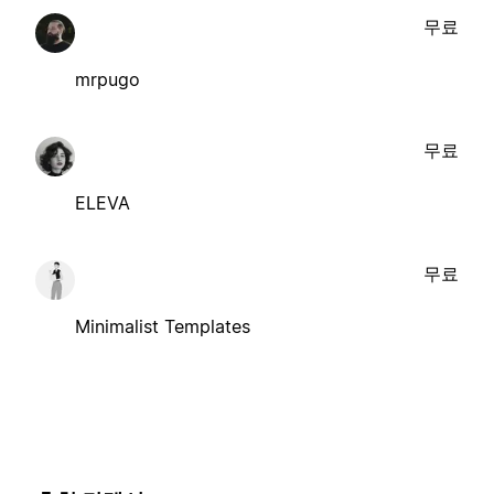
무료
mrpugo
무료
ELEVA
무료
Minimalist Templates