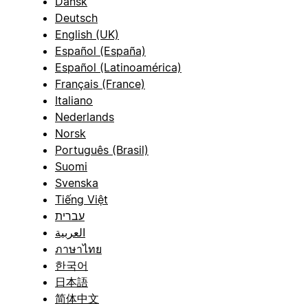
Dansk
Deutsch
English (UK)
Español (España)
Español (Latinoamérica)
Français (France)
Italiano
Nederlands
Norsk
Português (Brasil)
Suomi
Svenska
Tiếng Việt
עברית
العربية
ภาษาไทย
한국어
日本語
简体中文