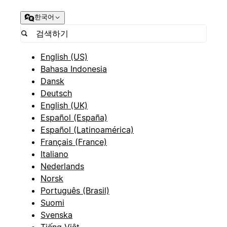
한국어
English (US)
Bahasa Indonesia
Dansk
Deutsch
English (UK)
Español (España)
Español (Latinoamérica)
Français (France)
Italiano
Nederlands
Norsk
Português (Brasil)
Suomi
Svenska
Tiếng Việt