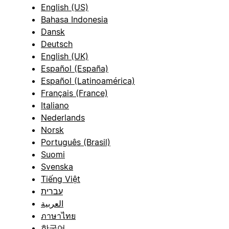
English (US)
Bahasa Indonesia
Dansk
Deutsch
English (UK)
Español (España)
Español (Latinoamérica)
Français (France)
Italiano
Nederlands
Norsk
Português (Brasil)
Suomi
Svenska
Tiếng Việt
עברית
العربية
ภาษาไทย
한국어